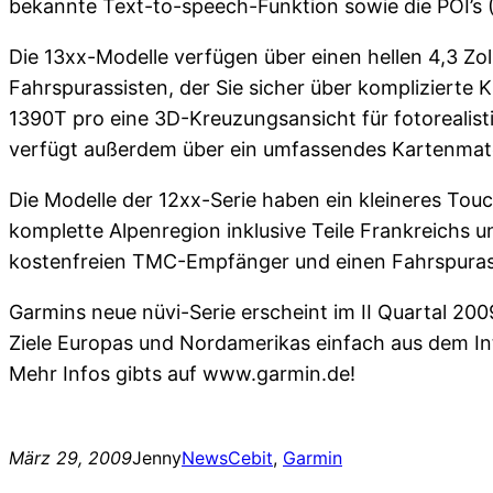
bekannte Text-to-speech-Funktion sowie die POI’s (P
Die 13xx-Modelle verfügen über einen hellen 4,3 Zo
Fahrspurassisten, der Sie sicher über komplizierte
1390T pro eine 3D-Kreuzungsansicht für fotorealist
verfügt außerdem über ein umfassendes Kartenmate
Die Modelle der 12xx-Serie haben ein kleineres Touc
komplette Alpenregion inklusive Teile Frankreichs und
kostenfreien TMC-Empfänger und einen Fahrspuras
Garmins neue nüvi-Serie erscheint im II Quartal 200
Ziele Europas und Nordamerikas einfach aus dem In
Mehr Infos gibts auf www.garmin.de!
März 29, 2009
Jenny
News
Cebit
, 
Garmin