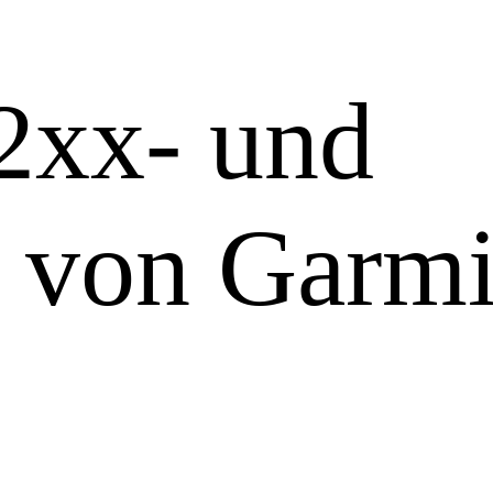
2xx- und
e von Garm