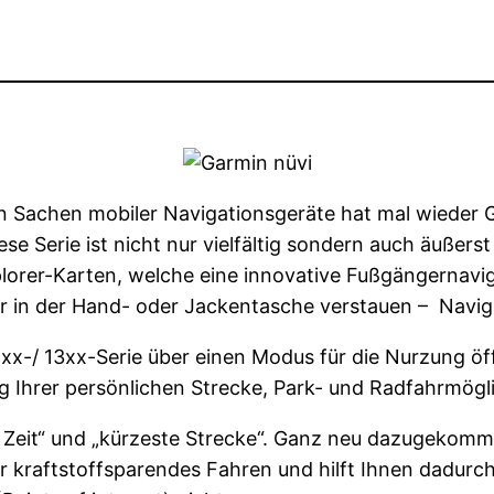
n Sachen mobiler Navigationsgeräte hat mal wieder 
se Serie ist nicht nur vielfältig sondern auch äußers
yXplorer-Karten, welche eine innovative Fußgängernav
r in der Hand- oder Jackentasche verstauen – Naviga
2xx-/ 13xx-Serie über einen Modus für die Nurzung öff
g Ihrer persönlichen Strecke, Park- und Radfahrmögl
 Zeit“ und „kürzeste Strecke“. Ganz neu dazugekommen
kraftstoffsparendes Fahren und hilft Ihnen dadurch S