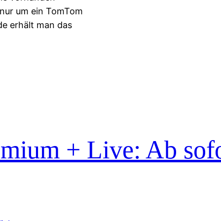
h nur um ein TomTom
de erhält man das
emium + Live: Ab sofo