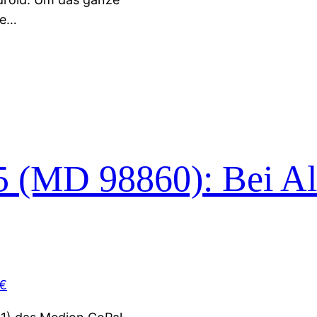
de…
 (MD 98860): Bei Al