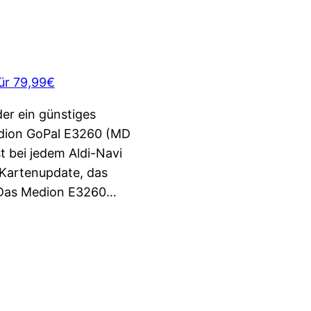
er ein günstiges
dion GoPal E3260 (MD
st bei jedem Aldi-Navi
s Kartenupdate, das
 Das Medion E3260…