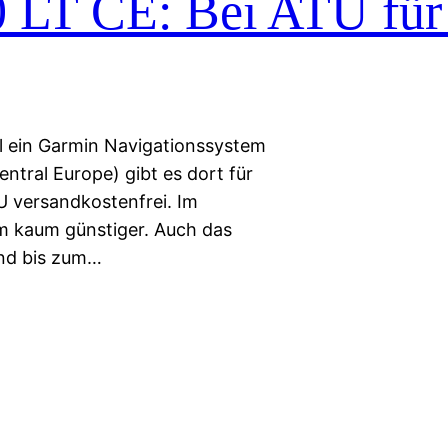
 LT CE: Bei ATU für
l ein Garmin Navigationssystem
ntral Europe) gibt es dort für
U versandkostenfrei. Im
em kaum günstiger. Auch das
und bis zum…