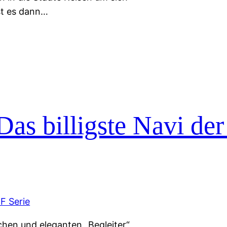
st es dann…
Das billigste Navi der
achen und eleganten „Begleiter“