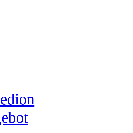
edion
gebot