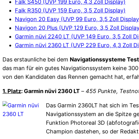
Falk S450 (UVP 199 Euro, 4,3 Zoll Display)
Falk R350 (UVP 159 Euro, 3,5 Zoll Display)
Navigon 20 Easy (UVP 99 Euro, 3,5 Zoll Display
Navigon 20 Plus (UVP 129 Euro, 3,5 Zoll Displa
Garmin nüvi 2240 LT (UVP 149 Euro, 3,5 Zoll Di
Garmin nüvi 2360 LT (UVP 229 Euro, 4,3 Zoll Di
Das erstaunliche bei dem
Navigationssysteme Test
das man für ein gutes Navigationssystem keine 300
von den Kandidaten das Rennen gemacht hat, erfahrt
1. Platz
: Garmin nüvi 2360 LT
–
455 Punkte, Testnot
Das Garmin 2360LT hat sich im Test
Navigationssystem an die Spitze g
Funktion Photoreal 3D (abfotograf
Champion dastehen, so der Redakteu