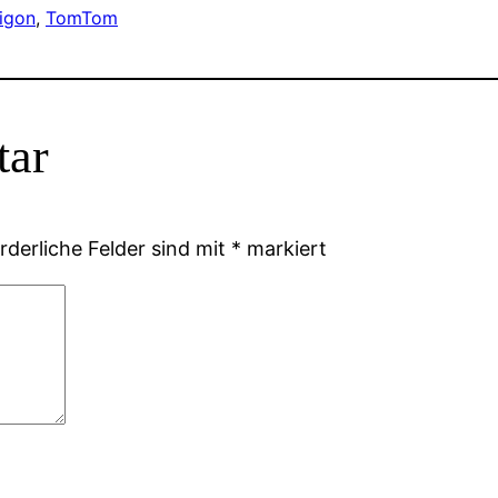
igon
, 
TomTom
tar
rderliche Felder sind mit
*
markiert