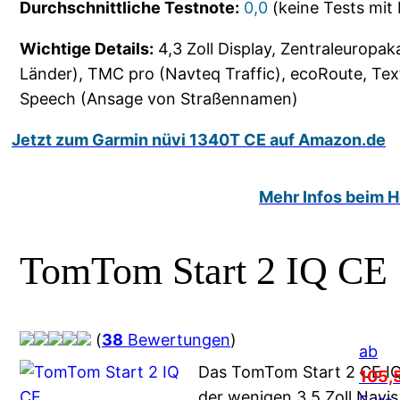
Durchschnittliche Testnote:
0,0
(keine Tests mit
Wichtige Details:
4,3 Zoll Display, Zentraleuropak
Länder), TMC pro (Navteq Traffic), ecoRoute, Tex
Speech (Ansage von Straßennamen)
Jetzt zum Garmin nüvi 1340T CE auf Amazon.de
Mehr Infos beim He
TomTom Start 2 IQ CE
(
38
Bewertungen
)
ab
Das TomTom Start 2 CE IQ 
105,
der wenigen 3,5 Zoll Navis