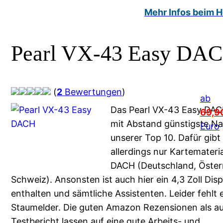
Mehr Infos beim He
Pearl VX-43 Easy DA
(
2
Bewertungen
)
ab
Das Pearl VX-43 Easy DACH
69,9
mit Abstand günstigste Nav
Euro
unserer Top 10. Dafür gibt
allerdings nur Kartemateria
DACH (Deutschland, Österr
Schweiz). Ansonsten ist auch hier ein 4,3 Zoll Disp
enthalten und sämtliche Assistenten. Leider fehlt
Staumelder. Die guten Amazon Rezensionen als a
Testbericht lassen auf eine gute Arbeits- und