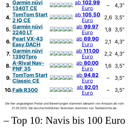
Garmin nüvi
ab
102,99
3.
–
4,3″
1340T CE
Euro
TomTom Start
ab
105,50
4.
2,6
3,5″
2 IQ CE
Euro
Garmin nüvi
ab
99,97
5.
1,8
3,5″
2240 LT
Euro
Pearl VX-43
ab
69,90
6.
2,1
4,3″
Easy DACH
Euro
Garmin nüvi
ab
111,00
7.
2,2
4,3″
1390Tpro
Euro
A-Rival Nav-
ab
80,00
8.
1,6
3,5″
PNF 35
Euro
TomTom Start
ab
94,82
9.
–
3,5″
Classic CE
Euro
ab
92,01
10.
Falk R300
–
3,5″
Euro
Die hier angezeigten Preise und Bewertungen stammen allesamt von Amazon.de vom
21.05.2012. Die durchschnittlichen Testnoten stammen von Testberichte.de.
– Top 10: Navis bis 100 Euro