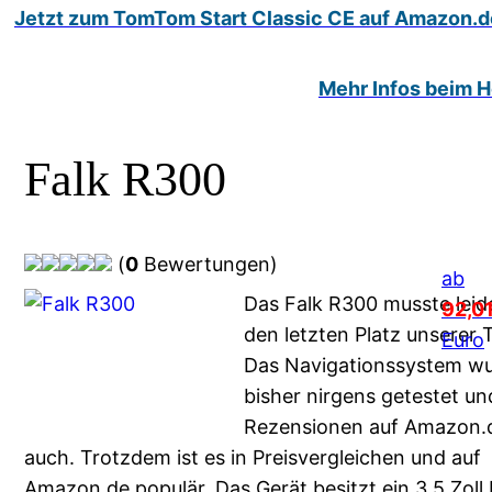
Jetzt zum TomTom Start Classic CE auf Amazon.d
Mehr Infos beim He
Falk R300
(
0
Bewertungen)
ab
Das Falk R300 musste leid
92,0
den letzten Platz unserer 
Euro
Das Navigationssystem w
bisher nirgens getestet un
Rezensionen auf Amazon.d
auch. Trotzdem ist es in Preisvergleichen und auf
Amazon.de populär. Das Gerät besitzt ein 3,5 Zoll 