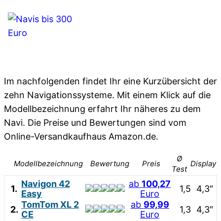
Im nachfolgenden findet Ihr eine Kurzübersicht der
zehn Navigationssysteme. Mit einem Klick auf die
Modellbezeichnung erfahrt Ihr näheres zu dem
Navi. Die Preise und Bewertungen sind vom
Online-Versandkaufhaus Amazon.de.
Ø
Modellbezeichnung
Bewertung
Preis
Display
Test
Navigon 42
ab
100,27
1.
1,5
4,3″
Easy
Euro
TomTom XL 2
ab
99,99
2.
1,3
4,3″
CE
Euro