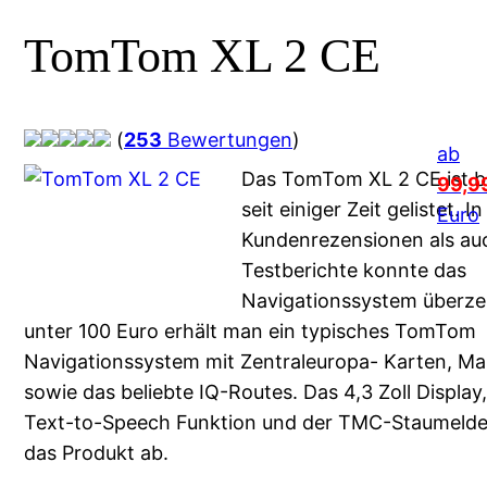
TomTom XL 2 CE
(
253
Bewertungen
)
ab
Das TomTom XL 2 CE ist b
99,9
seit einiger Zeit gelistet. In
Euro
Kundenrezensionen als au
Testberichte konnte das
Navigationssystem überze
unter 100 Euro erhält man ein typisches TomTom
Navigationssystem mit Zentraleuropa- Karten, M
sowie das beliebte IQ-Routes. Das 4,3 Zoll Display,
Text-to-Speech Funktion und der TMC-Staumelde
das Produkt ab.