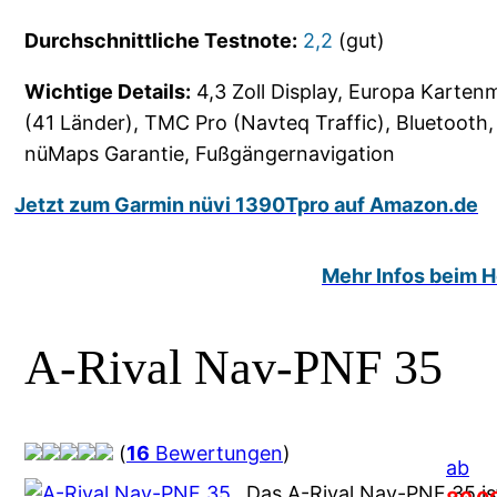
Durchschnittliche Testnote:
2,2
(gut)
Wichtige Details:
4,3 Zoll Display, Europa Kartenm
(41 Länder), TMC Pro (Navteq Traffic), Bluetooth
nüMaps Garantie, Fußgängernavigation
Jetzt zum Garmin nüvi 1390Tpro auf Amazon.de
Mehr Infos beim He
A-Rival Nav-PNF 35
(
16
Bewertungen
)
ab
Das A-Rival Nav-PNF 35 is