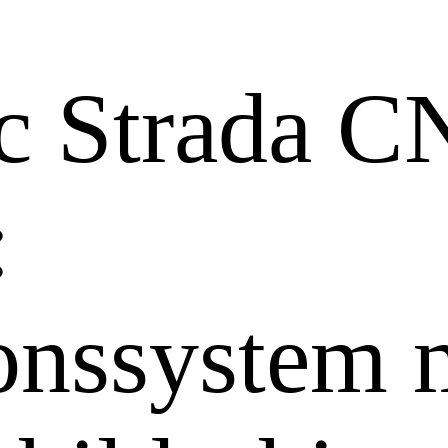
c Strada C
:
onssystem 