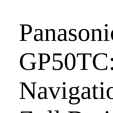
Panasoni
GP50TC
Navigati