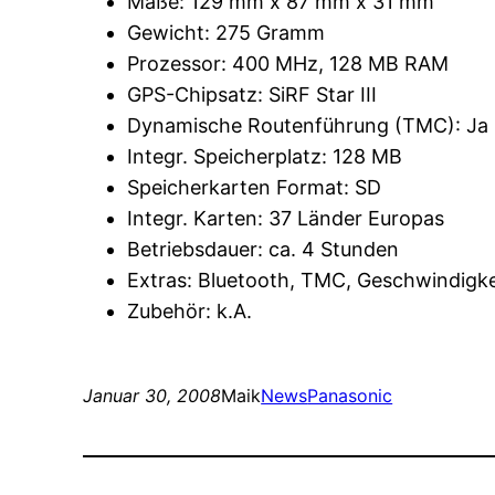
Maße: 129 mm x 87 mm x 31 mm
Gewicht: 275 Gramm
Prozessor: 400 MHz, 128 MB RAM
GPS-Chipsatz: SiRF Star III
Dynamische Routenführung (TMC): Ja
Integr. Speicherplatz: 128 MB
Speicherkarten Format: SD
Integr. Karten: 37 Länder Europas
Betriebsdauer: ca. 4 Stunden
Extras: Bluetooth, TMC, Geschwindigkei
Zubehör: k.A.
Januar 30, 2008
Maik
News
Panasonic